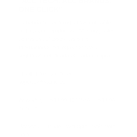
"ALL TECH. ALL BRANDS. 
ONE CLICK"
La tienda de tecnología más confiable 
de Ecuador. Productos 100% originales 
de marcas oficiales, garantía 
internacional, entregas rápidas y 
seguridad certificada en cada compra.
Email: 
info@pacific.ec
 | 
soporte@pacific.ec
WhatsApp: +593 99 4023548 - +593 98 
7979230
Horarios: Lun-Vie: 8am-8pm | Sáb: 9am-
6pm