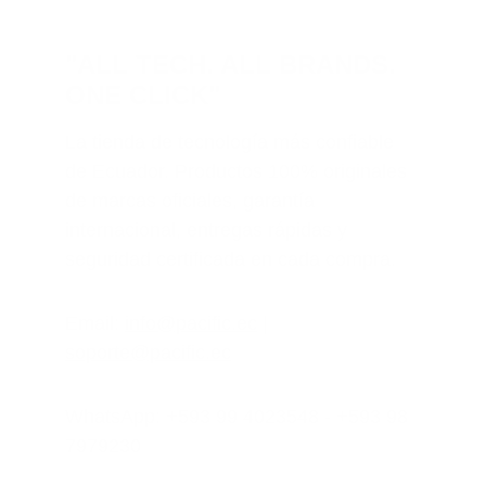
"ALL TECH. ALL BRANDS. 
ONE CLICK"
La tienda de tecnología más confiable 
de Ecuador. Productos 100% originales 
de marcas oficiales, garantía 
internacional, entregas rápidas y 
seguridad certificada en cada compra.
Email: 
info@pacific.ec
 | 
soporte@pacific.ec
WhatsApp: +593 99 4023548 - +593 98 
7979230