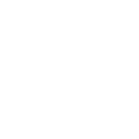
Horarios: Lun-Vie: 8am-8pm | Sáb: 9am-
6pm
INFORMACIÓN LEGAL
Términos y Condiciones
MÉTODOS DE PAGO SEGUROS
PayPhone: 
Tarjetas de Crédito/Débito: 
Visa | MasterCard | American Express | 