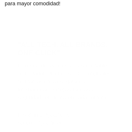
para mayor comodidad!
"ALL TECH. ALL BRANDS. 
ONE CLICK"
La tienda de tecnología más confiable 
de Ecuador. Productos 100% originales 
de marcas oficiales, garantía 
internacional, entregas rápidas y 
seguridad certificada en cada compra.
Email: 
info@pacific.ec
 | 
soporte@pacific.ec