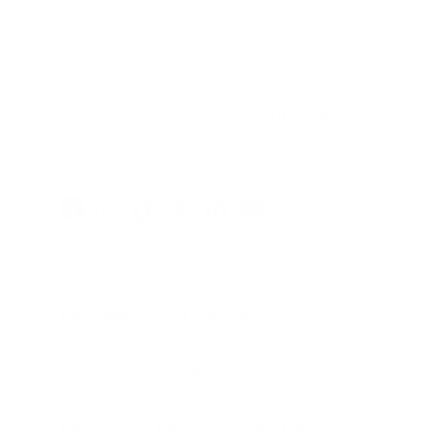
WhatsApp: +593 99 4023548 - +593 98 
7979230
Horarios: Lun-Vie: 8am-8pm | Sáb: 9am-
6pm
INFORMACIÓN LEGAL
Términos y Condiciones
MÉTODOS DE PAGO SEGUROS